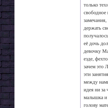
только тех
свободное 
замечания, 
держать св
получалось
её дочь до
девочку Ма
езде, фехт
зачем это Л
эти заняти
между нами
идея ни за 
малышка и 
голову мат