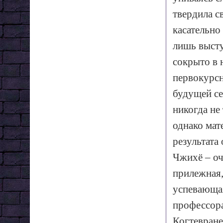
твердила с
касательно
лишь высту
сокрыто в 
первокурсн
будущей се
никогда не
однако мат
результата 
Чжихё – оч
прилежная,
успевающая
профессора
Когтевране