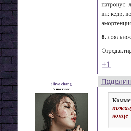
патронус: 
вп: кедр, 
амортенция
8.
лояльно
Отредактир
+1
Поделит
jihye chang
Участник
Комме
пожал
конце