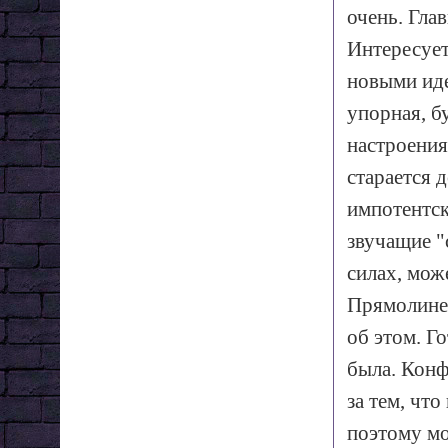
очень. Гла
Интересует
новыми иде
упорная, б
настроения
старается 
импотентск
звучащие "
силах, мож
Прямолиней
об этом. Г
была. Конф
за тем, чт
поэтому мо