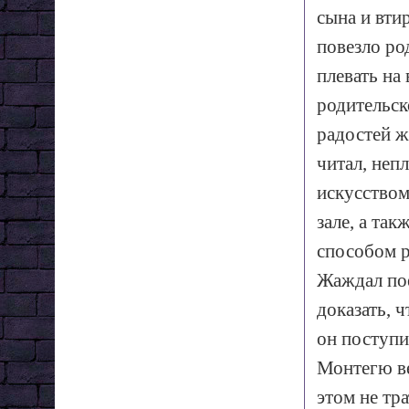
сына и вти
повезло ро
плевать на
родительск
радостей ж
читал, неп
искусством
зале, а так
способом р
Жаждал пое
доказать, 
он поступил
Монтегю ве
этом не тр