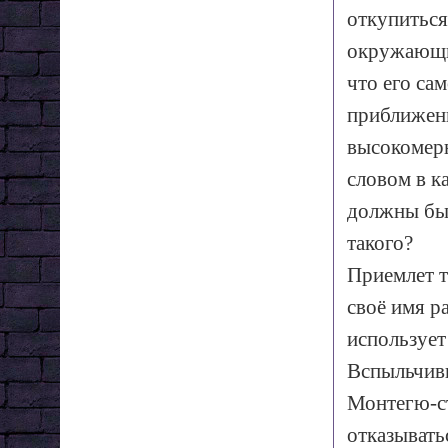
откупиться
окружающих
что его са
приближени
высокомерн
словом в к
должны быт
такого?
Приемлет т
своё имя р
использует
Вспыльчив
Монтегю-ст
отказывать