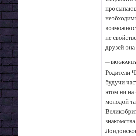
просыпающе
необходимо
возможност
не свойств
друзей она
— BIOGRAPH
Родители 
будучи час
этом ни на
молодой та
Великобрит
знакомства
Лондонског