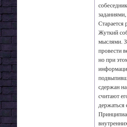
собеседник
заданиями,
Старается р
Жуткий соб
мыслями. З
провести в
но при это
информацию
подвыпивши
сдержан на
считают ег
держаться 
Принципиал
внутренних