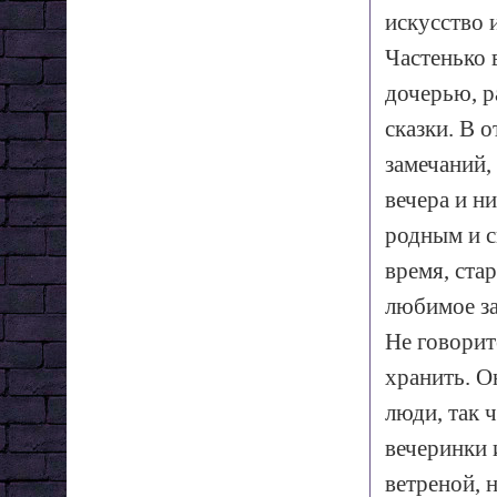
искусство 
Частенько 
дочерью, р
сказки. В о
замечаний,
вечера и ни
родным и с
время, ста
любимое за
Не говорит
хранить. О
люди, так 
вечеринки и
ветреной, 