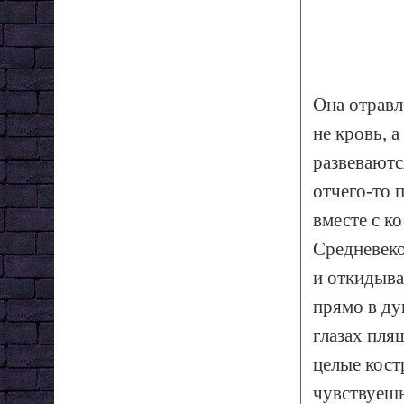
Она отравл
не кровь, 
развеваютс
отчего-то 
вместе с к
Средневеко
и откидыва
прямо в ду
глазах пля
целые кост
чувствуешь