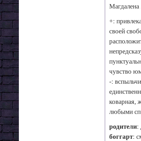
Магдалена з
+: привлек
своей своб
расположит
непредсказ
пунктуальн
чувство юм
-: вспыльч
единственн
коварная, ж
любыми спо
родители
:
боггарт
: с