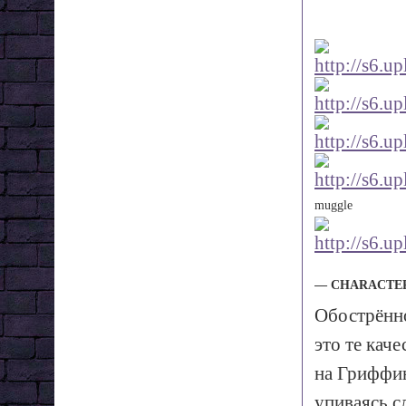
muggle
— CHARACTE
Обострённо
это те кач
на Гриффин
упиваясь с