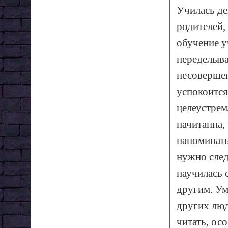
Училась де
родителей,
обучение у
переделыва
несовершен
успокоится,
целеустрем
начитанна,
напоминать
нужно след
научилась 
другим. Ум
других люд
читать, ос