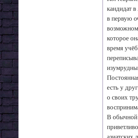
кандидат в
в первую о
возможному
которое он
время учёб
переписыва
изумрудны
Постоянная
есть у дру
о своих тр
воспринима
В обычной 
приветливо
азиатских 