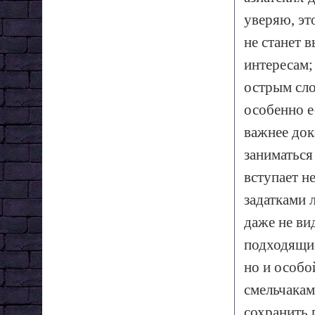
уверяю, эт
не станет в
интересам;
острым сло
особенно е
важнее док
заниматься
вступает н
задатками л
даже не ви
подходящие
но и особо
смельчакам
сохранить 