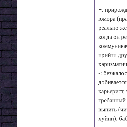
+: прирожд
юмора (пра
реально же
когда он р
коммуникаб
прийти дру
харизматич
-: безжало
добивается
карьерист,
гребанный
выпить (чи
хyйни); ба