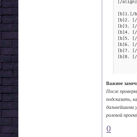
[/align]
[b]1.[/b
[b]2. [/
[b]3. [/
[b]4. [/
[b]5. [/
[b]6. [/
[b]7. [/
[b]8. [
Важное замеч
После провер
подсказать, к
дальнейшими у
ролевой проек
0