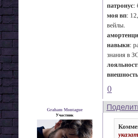
патронус
:
моя вп
: 1
вейлы.
амортенц
навыки
: 
знания в З
лояльност
внешност
0
Поделит
Graham Montague
Участник
Комме
указа