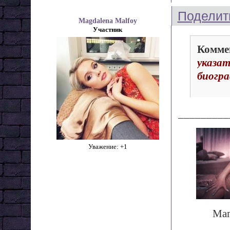
Поделит
Magdalena Malfoy
Участник
Комме
указа
биогр
_________
Уважение:
+1
Маг