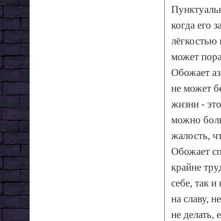
Пунктуальн
когда его 
лёгкостью 
может пора
Обожает аз
не может б
жизни - эт
можно боль
жалость, ч
Обожает сп
крайне тру
себе, так 
на славу, н
не делать, 