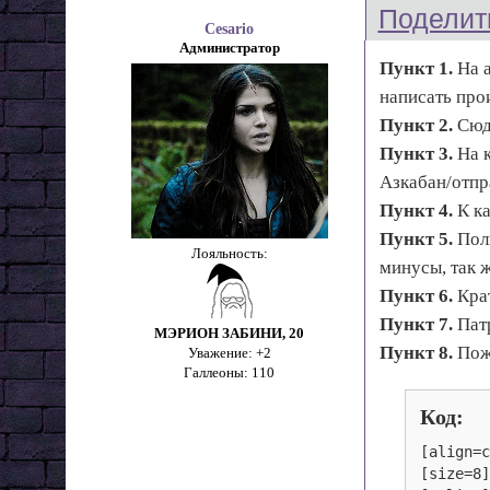
Поделит
Cesario
Администратор
Пункт 1.
На а
написать прои
Пункт 2.
Сюда
Пункт 3.
На к
Азкабан/отпр
Пункт 4.
К ка
Пункт 5.
Полн
Лояльность:
минусы, так 
Пункт 6.
Крат
Пункт 7.
Патр
МЭРИОН ЗАБИНИ, 20
Пункт 8.
Пожи
Уважение:
+2
Галлеоны:
110
Код:
[align=c
[size=8]