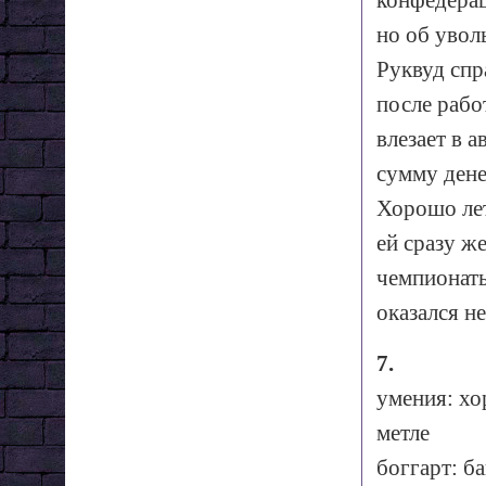
конфедерац
но об увол
Руквуд спр
после рабо
влезает в 
сумму дене
Хорошо лет
ей сразу ж
чемпионаты
оказался н
7.
умения: хо
метле
боггарт: б