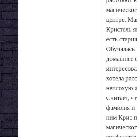
работают в
магическог
центре. Ма
Кристель я
есть старш
Обучалась 
домашнее о
интересова
хотела рас
неплохую ж
Считает, ч
фамилия и 
ним Крис п
магическог