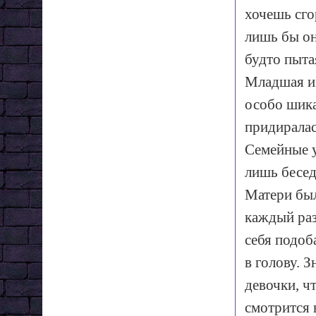
хочешь сго
лишь бы он
будто пыта
Младшая из
особо шика
придиралас
Семейные у
лишь бесед
Матери был
каждый раз
себя подоб
в голову. З
девочки, ч
смотрится 