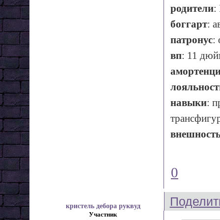
родители
:
боггарт
: 
патронус
:
вп
: 11 дюй
амортенц
лояльност
навыки
: 
трансфигур
внешност
0
Поделит
кристель дебора руквуд
Участник