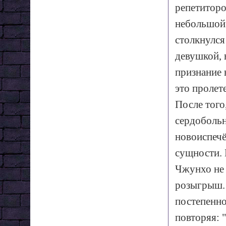
репетиторо
небольшой 
столкнулся
девушкой, 
признание 
это пролет
После того
сердобольн
новоиспечё
сущности. 
Чжунхо не 
розыгрыш.
постепенно
повторяя: 