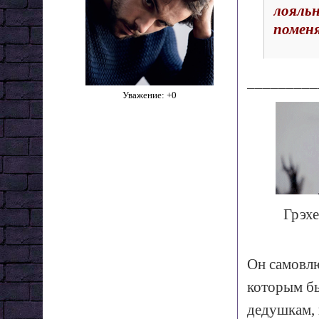
лояльн
помен
_________
Уважение:
+0
Грэхе
­Он самовл
которым бы
дедушкам, 